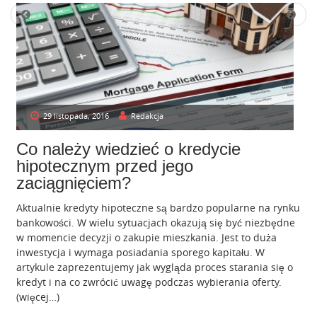
P
OLDER POSTS
NEWER POSTS
o
s
t
s
29 listopada, 2016
Redakcja
n
Co należy wiedzieć o kredycie
a
hipotecznym przed jego
v
zaciągnięciem?
i
Aktualnie kredyty hipoteczne są bardzo popularne na rynku
g
bankowości. W wielu sytuacjach okazują się być niezbędne
w momencie decyzji o zakupie mieszkania. Jest to duża
a
inwestycja i wymaga posiadania sporego kapitału. W
t
artykule zaprezentujemy jak wygląda proces starania się o
kredyt i na co zwrócić uwagę podczas wybierania oferty.
i
(więcej…)