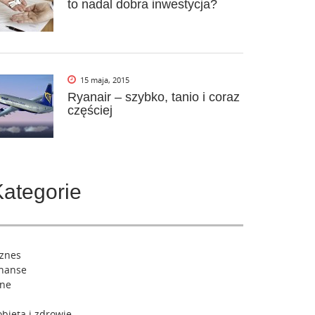
to nadal dobra inwestycja?
15 maja, 2015
Ryanair – szybko, tanio i coraz
częściej
Kategorie
iznes
inanse
nne
bieta i zdrowie