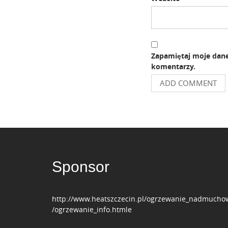
Zapamiętaj moje dane
komentarzy.
Sponsor
http://www.heatszczecin.pl/ogrzewanie_nadmucho
/ogrzewanie_info.htmle