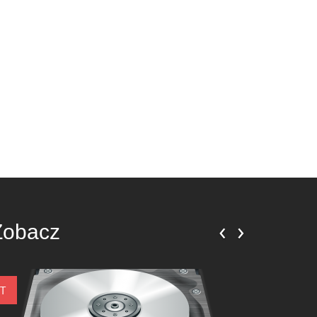
‹
›
Zobacz
IT