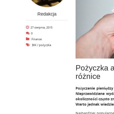
Redakcja
27 sierpnia, 2015
0
Finanse
BIK
/
pożyczka
Pożyczka a
różnice
Pożyczenie pieniędz
Nieprzewidziane wyda
okoliczności często 
Warto jednak wiedzieć
Najbardziej popularne