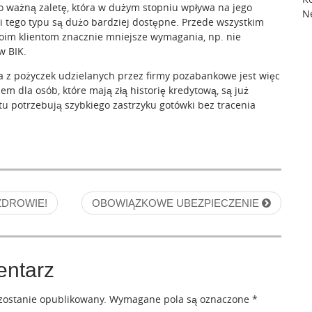
 ważną zaletę, która w dużym stopniu wpływa na jego
N
i tego typu są dużo bardziej dostępne. Przede wszystkim
oim klientom znacznie mniejsze wymagania, np. nie
w BIK.
a z pożyczek udzielanych przez firmy pozabankowe jest więc
m dla osób, które mają złą historię kredytową, są już
tu potrzebują szybkiego zastrzyku gotówki bez tracenia
ZDROWIE!
OBOWIĄZKOWE UBEZPIECZENIE
entarz
 zostanie opublikowany.
Wymagane pola są oznaczone
*