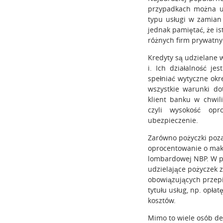
przypadkach można uz
typu usługi w zamian
jednak pamiętać, że i
różnych firm prywatny
Kredyty są udzielane w
i. Ich działalność j
spełniać wytyczne ok
wszystkie warunki do
klient banku w chwil
czyli wysokość opr
ubezpieczenie.
Zarówno pożyczki poza
oprocentowanie o maks
lombardowej NBP. W pr
udzielające pożyczek 
obowiązujących przepi
tytułu usług, np. opła
kosztów.
Mimo to wiele osób de