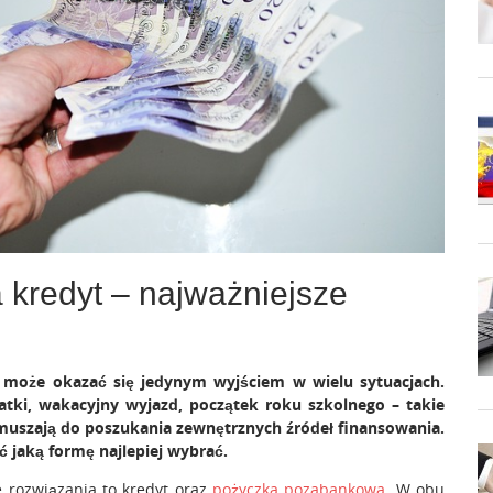
 kredyt – najważniejsze
y może okazać się jedynym wyjściem w wielu sytuacjach.
tki, wakacyjny wyjazd, początek roku szkolnego – takie
zmuszają do poszukania zewnętrznych źródeł finansowania.
 jaką formę najlepiej wybrać.
 rozwiązania to kredyt oraz
pożyczka pozabankowa
. W obu