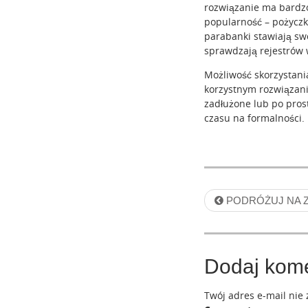
rozwiązanie ma bardzo
popularność – pożyczk
parabanki stawiają sw
sprawdzają rejestrów 
Możliwość skorzystani
korzystnym rozwiązanie
zadłużone lub po pros
czasu na formalności.
P
PODRÓŻUJ NA 
o
s
Dodaj kom
t
n
Twój adres e-mail nie