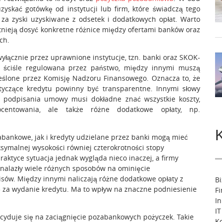
yskać gotówkę od instytucji lub firm, które świadczą tego
 za zyski uzyskiwane z odsetek i dodatkowych opłat. Warto
stnieją dosyć konkretne różnice między ofertami banków oraz
ch.
yłącznie przez uprawnione instytucje, tzn. banki oraz SKOK-
est ściśle regulowana przez państwo, między innymi muszą
reślone przez Komisję Nadzoru Finansowego. Oznacza to, że
tyczące kredytu powinny być transparentne. Innymi słowy
i podpisania umowy musi dokładne znać wszystkie koszty,
ocentowania, ale także różne dodatkowe opłaty, np.
bankowe, jak i kredyty udzielane przez banki mogą mieć
ymalnej wysokości równiej czterokrotności stopy
aktyce sytuacja jednak wygląda nieco inaczej, a firmy
znalazły wiele różnych sposobów na ominięcie
sów. Między innymi naliczają różne dodatkowe opłaty z
B
tę za wydanie kredytu. Ma to wpływ na znaczne podniesienie
F
I
IT
cyduje się na zaciągnięcie pozabankowych pożyczek. Takie
Ko