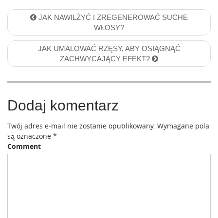
P
JAK NAWILŻYĆ I ZREGENEROWAĆ SUCHE
WŁOSY?
o
s
JAK UMALOWAĆ RZĘSY, ABY OSIĄGNĄĆ
ZACHWYCAJĄCY EFEKT?
t
n
a
Dodaj komentarz
v
i
Twój adres e-mail nie zostanie opublikowany.
Wymagane pola
są oznaczone
*
g
Comment
a
t
i
o