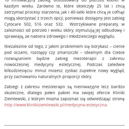
każdym wieku. Zarówno te, które skończyły 25 lat i chcą
zatrzymać procesy starzenia, jak i 40-latki które chcą je cofnąć
mogą skorzystać z trzech opcji, ponieważ dostępny jest zabieg
Cytocare 502, 516 oraz 532. Wstrzykiwane preparaty, w
zależności od potrzeb i wieku skóry, stymulują jej odbudowę i
sprawiają, że nabiera zdrowego i młodzieńczego wyglądu.
Niezależnie od tego, z jakim problemem się borykasz – cienie
pod oczami, rozstępy czy zmarszczki – idealnym dla Ciebie
rozwiązaniem będzie zabieg mezoterapii z zakresu
nowoczesnej medycyny estetycznej. Podczas zaledwie
kilkudziesięciu minut możesz zyskać zupełnie nowy wygląd,
przy zachowaniu naturalnych proporcji skóry.
Zabiegi z zakresu mezoterapii są nieinwazyjne lecz bardzo
skuteczne, dlatego pełen pakiet ma swojej ofercie Kliniki
Ziemlewski, z którym można zapoznać się odwiedzając stronę
http://www.klinikiziemlewski.pl/medycyna-estetyczna
.