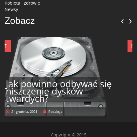
Kobieta i zdrowie
Newsy
‹
›
Zobacz
IT
Rozwiń swój biznes i
zainwestuj w sklepy
internetowe!
30 listopada, 2020
Redakcja
Copyright © 2015
Home
Reklama
Kontakt