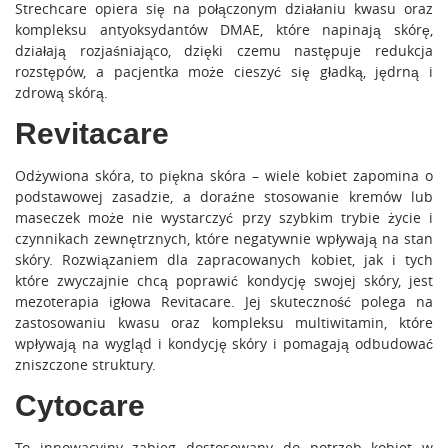
Strechcare opiera się na połączonym działaniu kwasu oraz
kompleksu antyoksydantów DMAE, które napinają skórę,
działają rozjaśniająco, dzięki czemu następuje redukcja
rozstępów, a pacjentka może cieszyć się gładką, jędrną i
zdrową skórą.
Revitacare
Odżywiona skóra, to piękna skóra – wiele kobiet zapomina o
podstawowej zasadzie, a doraźne stosowanie kremów lub
maseczek może nie wystarczyć przy szybkim trybie życie i
czynnikach zewnętrznych, które negatywnie wpływają na stan
skóry. Rozwiązaniem dla zapracowanych kobiet, jak i tych
które zwyczajnie chcą poprawić kondycję swojej skóry, jest
mezoterapia igłowa Revitacare. Jej skuteczność polega na
zastosowaniu kwasu oraz kompleksu multiwitamin, które
wpływają na wygląd i kondycję skóry i pomagają odbudować
zniszczone struktury.
Cytocare
To innowacyjny zabieg dostosowany do potrzeb kobiet w