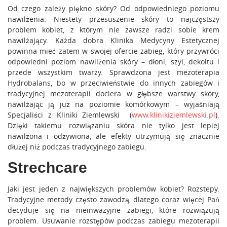
Od czego zależy piękno skóry? Od odpowiedniego poziomu
nawilżenia. Niestety przesuszenie skóry to najczęstszy
problem kobiet, z którym nie zawsze radzi sobie krem
nawilżający. Każda dobra Klinika Medycyny Estetycznej
powinna mieć zatem w swojej ofercie zabieg, który przywróci
odpowiedni poziom nawilżenia skóry – dłoni, szyi, dekoltu i
przede wszystkim twarzy. Sprawdzona jest mezoterapia
Hydrobalans, bo w przeciwieństwie do innych zabiegów i
tradycyjnej mezoterapii dociera w głębsze warstwy skóry,
nawilżając ją już na poziomie komórkowym – wyjaśniają
Specjaliści z Kliniki Ziemlewski (
www.klinikiziemlewski.pl
).
Dzięki takiemu rozwiązaniu skóra nie tylko jest lepiej
nawilżona i odżywiona, ale efekty utrzymują się znacznie
dłużej niż podczas tradycyjnego zabiegu.
Strechcare
Jaki jest jeden z największych problemów kobiet? Rozstepy.
Tradycyjne metody często zawodzą, dlatego coraz więcej Pań
decyduje się na nieinwazyjne zabiegi, które rozwiązują
problem. Usuwanie rozstępów podczas zabiegu mezoterapii