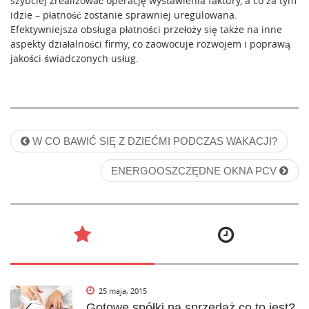
szybciej zrealizować operację wystawienia faktury, a co za tym
idzie – płatność zostanie sprawniej uregulowana.
Efektywniejsza obsługa płatności przełoży się także na inne
aspekty działalności firmy, co zaowocuje rozwojem i poprawą
jakości świadczonych usług.
P
W CO BAWIĆ SIĘ Z DZIEĆMI PODCZAS WAKACJI?
o
ENERGOOSZCZĘDNE OKNA PCV
s
t
n
a
v
25 maja, 2015
i
Gotowe spółki na sprzedaż co to jest?