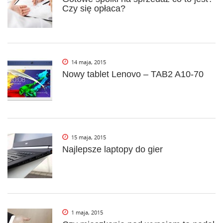
g
Czy się opłaca?
a
t
i
14 maja, 2015
o
Nowy tablet Lenovo – TAB2 A10-70
n
15 maja, 2015
Najlepsze laptopy do gier
1 maja, 2015