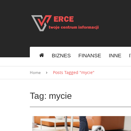
S
k
i
p
t
o
c
o
n
BIZNES
FINANSE
INNE
t
e
n
Posts Tagged "mycie"
Home
t
Tag:
mycie