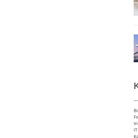
B
F
I
IT
Ko