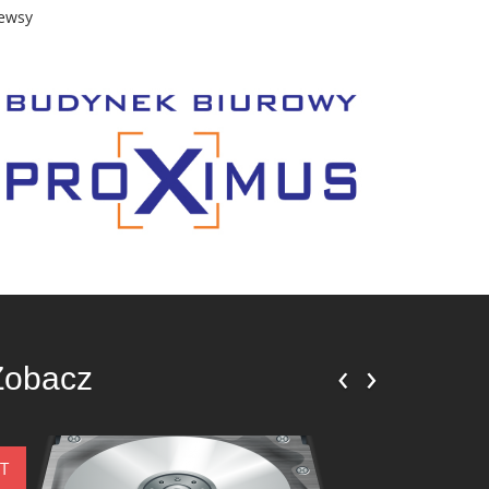
ewsy
‹
›
Zobacz
IT