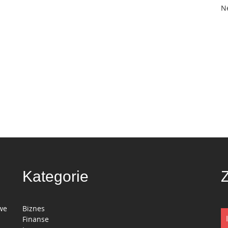
N
Kategorie
we
Biznes
Finanse