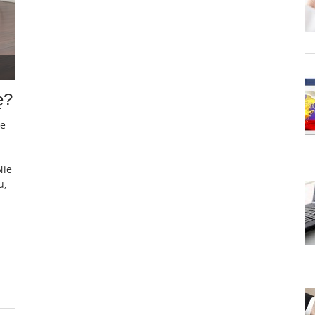
ę?
le
Nie
u,