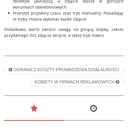
obiektyw jaśniejszy, a zdjęcia lepsze w gorszych
warunkach oświetleniowych.
Priorytet przysłony czasu oraz tryb manualny. Posiadając
te tryby, można wykonać każde zdjęcie.
Dodatkowo, warto zwrócić uwagę na gorącą stopkę, zakres
przydatnego ISO, zdjęcia seryjne, a także tryb makro.
P
OGRANICZ KOSZTY PROWADZENIA DZIAŁALNOŚCI
o
KOBIETY W FIRMACH REKLAMOWYCH
s
t
n
a
v