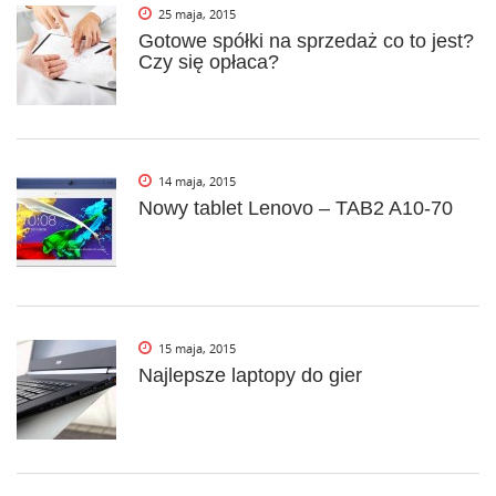
25 maja, 2015
i
Gotowe spółki na sprzedaż co to jest?
g
Czy się opłaca?
a
t
i
14 maja, 2015
o
Nowy tablet Lenovo – TAB2 A10-70
n
15 maja, 2015
Najlepsze laptopy do gier