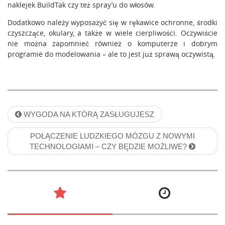
naklejek BuildTak czy też spray’u do włosów.
Dodatkowo należy wyposażyć się w rękawice ochronne, środki
czyszczące, okulary, a także w wiele cierpliwości. Oczywiście
nie można zapomnieć również o komputerze i dobrym
programie do modelowania – ale to jest już sprawą oczywistą.
P
WYGODA NA KTÓRĄ ZASŁUGUJESZ
o
POŁĄCZENIE LUDZKIEGO MÓZGU Z NOWYMI
s
TECHNOLOGIAMI – CZY BĘDZIE MOŻLIWE?
t
n
a
v