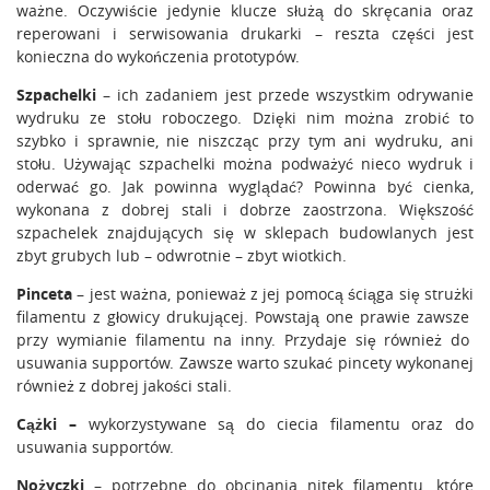
ważne. Oczywiście jedynie klucze służą do skręcania oraz
reperowani i serwisowania drukarki – reszta części jest
konieczna do wykończenia prototypów.
Szpachelki
– ich zadaniem jest przede wszystkim odrywanie
wydruku ze stołu roboczego. Dzięki nim można zrobić to
szybko i sprawnie, nie niszcząc przy tym ani wydruku, ani
stołu. Używając szpachelki można podważyć nieco wydruk i
oderwać go. Jak powinna wyglądać? Powinna być cienka,
wykonana z dobrej stali i dobrze zaostrzona. Większość
szpachelek znajdujących się w sklepach budowlanych jest
zbyt grubych lub – odwrotnie – zbyt wiotkich.
Pinceta
– jest ważna, ponieważ z jej pomocą ściąga się strużki
filamentu z głowicy drukującej. Powstają one prawie zawsze
przy wymianie filamentu na inny. Przydaje się również do
usuwania supportów. Zawsze warto szukać pincety wykonanej
również z dobrej jakości stali.
Cążki –
wykorzystywane są do ciecia filamentu oraz do
usuwania supportów.
Nożyczki
– potrzebne do obcinania nitek filamentu, które