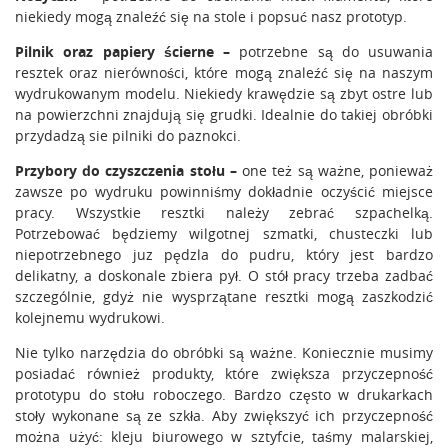
niekiedy mogą znaleźć się na stole i popsuć nasz prototyp.
Pilnik oraz papiery ścierne –
potrzebne są do usuwania
resztek oraz nierówności, które mogą znaleźć się na naszym
wydrukowanym modelu. Niekiedy krawędzie są zbyt ostre lub
na powierzchni znajdują się grudki. Idealnie do takiej obróbki
przydadzą sie pilniki do paznokci.
Przybory do czyszczenia stołu –
one też są ważne, ponieważ
zawsze po wydruku powinniśmy dokładnie oczyścić miejsce
pracy. Wszystkie resztki należy zebrać szpachelką.
Potrzebować będziemy wilgotnej szmatki, chusteczki lub
niepotrzebnego juz pędzla do pudru, który jest bardzo
delikatny, a doskonale zbiera pył. O stół pracy trzeba zadbać
szczególnie, gdyż nie wysprzątane resztki mogą zaszkodzić
kolejnemu wydrukowi.
Nie tylko narzędzia do obróbki są ważne. Koniecznie musimy
posiadać również produkty, które zwiększa przyczepność
prototypu do stołu roboczego. Bardzo często w drukarkach
stoły wykonane są ze szkła. Aby zwiększyć ich przyczepność
można użyć: kleju biurowego w sztyfcie, taśmy malarskiej,