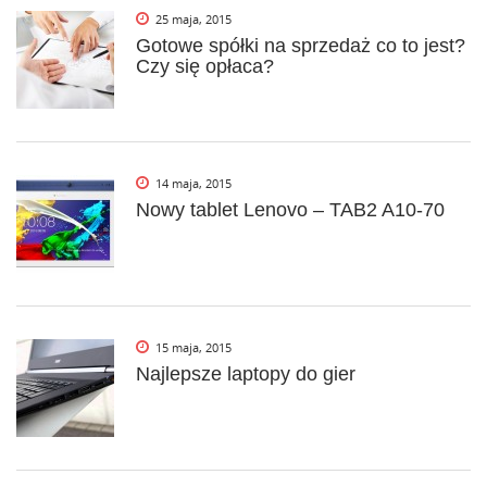
i
25 maja, 2015
g
Gotowe spółki na sprzedaż co to jest?
Czy się opłaca?
a
t
i
o
14 maja, 2015
Nowy tablet Lenovo – TAB2 A10-70
n
15 maja, 2015
Najlepsze laptopy do gier