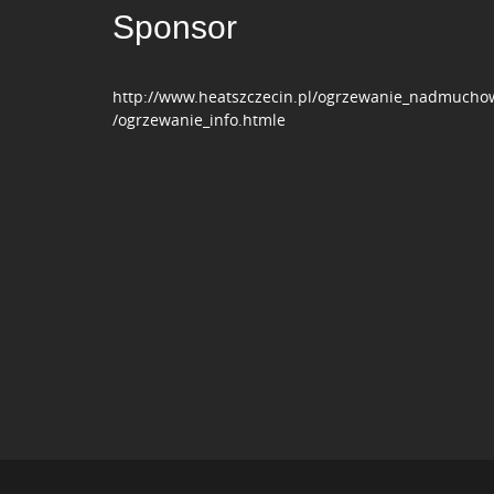
i
Sponsor
g
a
http://www.heatszczecin.pl/ogrzewanie_nadmucho
t
/ogrzewanie_info.htmle
i
o
n