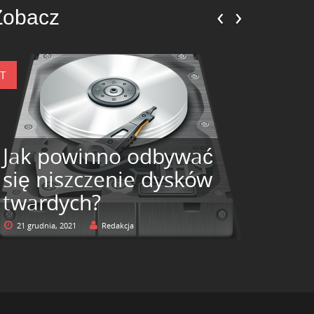
‹
›
Zobacz
IT
Jak powinno odbywać
się niszczenie dysków
twardych?
21 grudnia, 2021
Redakcja