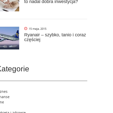
to nadal dobra inwestycja?
15 maja, 2015
Ryanair – szybko, tanio i coraz
częściej
Kategorie
iznes
inanse
nne
bieta i zdrowie