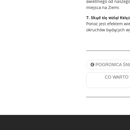
świetlnego od naszego
miejsca na Ziemi.
7. Skąd się wziął Księ
Ponoć jest efektem wie
okruchów będących wyn
P
POGROMCA ŚN
o
CO WARTO 
s
t
n
a
v