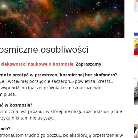
kosmiczne osobliwości
y
ciekawostki naukowe o kosmosie
. Zapraszamy!
 może przeżyć w przestrzeni kosmicznej bez skafandra?
żeli wcześniej porządnie zaczerpnął powietrza. Zresztą
 wypuścić, bo inaczej próżnia kosmiczna rozerwie
m płuca.
hać w kosmosie?
smiczna jest próżnią, w której nie mogą rozchodzić się fale
zyku nikt tam nie usłyszy…
pach?
Kosmonautom trudno go poczuć, bo eksplorują przestrzenie w