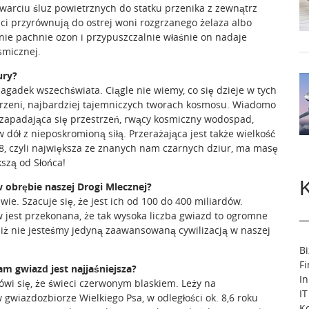
twarciu śluz powietrznych do statku przenika z zewnątrz
uci przyrównują do ostrej woni rozgrzanego żelaza albo
bnie pachnie ozon i przypuszczalnie właśnie on nadaje
smicznej.
ury?
agadek wszechświata. Ciągle nie wiemy, co się dzieje w tych
rzeni, najbardziej tajemniczych tworach kosmosu. Wiadomo
t zapadająca się przestrzeń, rwący kosmiczny wodospad,
w dół z nieposkromioną siłą. Przerażająca jest także wielkość
8, czyli największa ze znanych nam czarnych dziur, ma masę
szą od Słońca!
 w obrębie naszej Drogi Mlecznej?
wie. Szacuje się, że jest ich od 100 do 400 miliardów.
jest przekonana, że tak wysoka liczba gwiazd to ogromne
ż nie jesteśmy jedyną zaawansowaną cywilizacją w naszej
B
F
am gwiazd jest najjaśniejsza?
I
ówi się, że świeci czerwonym blaskiem. Leży na
IT
gwiazdozbiorze Wielkiego Psa, w odległości ok. 8,6 roku
Ko