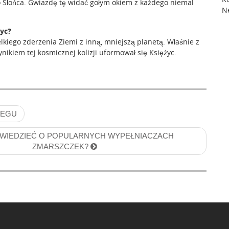
 Słońca. Gwiazdę tę widać gołym okiem z każdego niemal
N
życ?
lkiego zderzenia Ziemi z inną, mniejszą planetą. Właśnie z
ikiem tej kosmicznej kolizji uformował się Księżyc.
IEGU
WIEDZIEĆ O POPULARNYCH WYPEŁNIACZACH
ZMARSZCZEK?