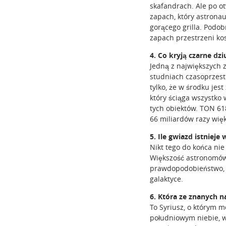
skafandrach. Ale po o
zapach, który astrona
gorącego grilla. Podo
zapach przestrzeni ko
4. Co kryją czarne dzi
Jedną z największych z
studniach czasoprzest
tylko, że w środku jes
który ściąga wszystko 
tych obiektów. TON 61
66 miliardów razy więk
5. Ile gwiazd istnieje
Nikt tego do końca nie 
Większość astronomów 
prawdopodobieństwo, i
galaktyce.
6. Która ze znanych n
To Syriusz, o którym m
południowym niebie, w 