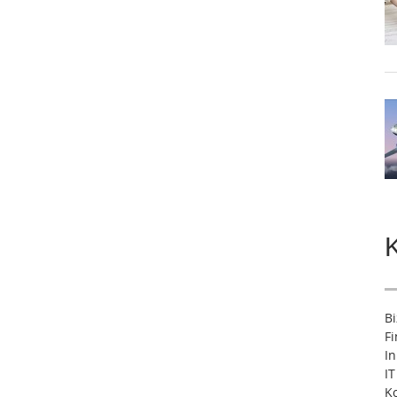
B
F
I
IT
Ko