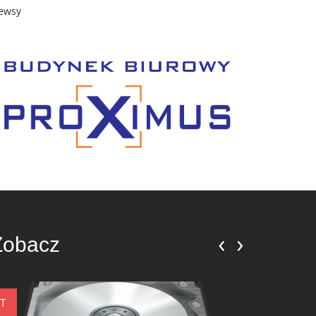
ewsy
‹
›
Zobacz
IT