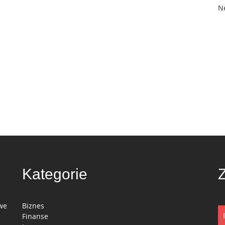
N
Kategorie
we
Biznes
Finanse