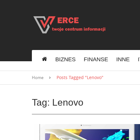
S
k
i
p
t
o
c
o
n
BIZNES
FINANSE
INNE
t
e
n
Posts Tagged "Lenovo"
Home
t
Tag:
Lenovo