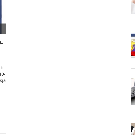
-
a
ak
10-
sja