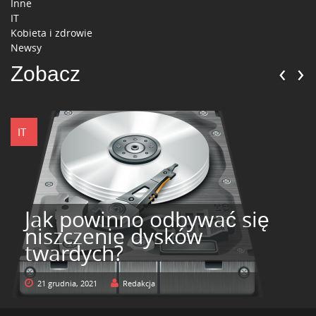
Inne
IT
Kobieta i zdrowie
Newsy
‹
›
Zobacz
IT
Jak powinno odbywać się
niszczenie dysków
twardych?
21 grudnia, 2021
Redakcja